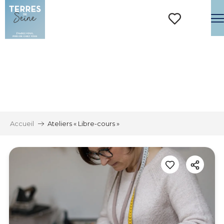
Aller
au
contenu
Voir les favoris
principal
Accueil
Ateliers « Libre-cours »