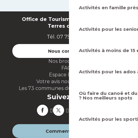
Activités en famille prè
Office de Tourisme Intercommunal
Terres de Seine
Activités pour les senio
Tél. 07 75 71 07 49
Activités à moins de 15
Nous contacter
Nos brochures
FAQ
Activités pour les ados 
Espace Presse
Votre avis nous intéresse
Les 73 communes du territoire GPSEO
Où faire du canoë et du
Suivez-nous
? Nos meilleurs spots
Activités pour les sport
Comment venir ?