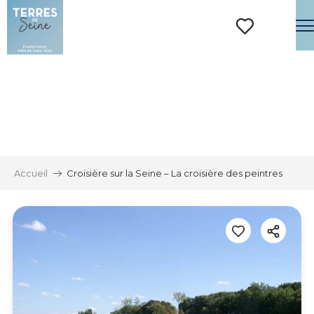
Aller
au
contenu
Voir les favoris
principal
Accueil
Croisière sur la Seine – La croisière des peintres