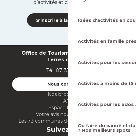
d’activités et des bons plans !
Idées d'activités en cou
S'inscrire à la newsletter
Activités en famille prè
Office de Tourisme Intercommunal
Terres de Seine
Activités pour les senio
Tél. 07 75 71 07 49
Activités à moins de 15
Nous contacter
Nos brochures
FAQ
Activités pour les ados 
Espace Presse
Votre avis nous intéresse
Les 73 communes du territoire GPSEO
Où faire du canoë et du
Suivez-nous
? Nos meilleurs spots